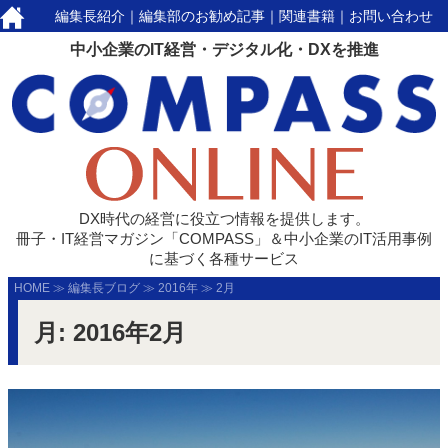
編集長紹介
｜
編集部のお勧め記事
｜
関連書籍
｜
お問い合わせ
中小企業のIT経営・デジタル化・DXを推進
DX時代の経営に役立つ情報を提供します。
冊子・IT経営マガジン「COMPASS」＆中小企業のIT活用事例
に基づく各種サービス
HOME
≫
編集長ブログ
≫
2016年
≫
2月
月:
2016年2月