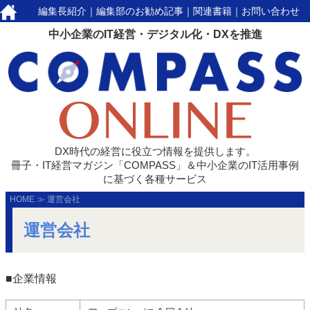
編集長紹介
｜
編集部のお勧め記事
｜
関連書籍
｜
お問い合わせ
中小企業のIT経営・デジタル化・DXを推進
DX時代の経営に役立つ情報を提供します。
冊子・IT経営マガジン「COMPASS」＆中小企業のIT活用事例
に基づく各種サービス
HOME
≫
運営会社
運営会社
■企業情報