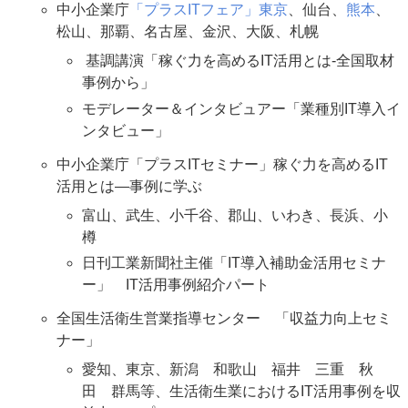
中小企業庁
「プラスITフェア」東京
、仙台、
熊本
、
松山、那覇、名古屋、金沢、大阪、札幌
基調講演「稼ぐ力を高めるIT活用とは-全国取材
事例から」
モデレーター＆インタビュアー「業種別IT導入イ
ンタビュー」
中小企業庁「プラスITセミナー」稼ぐ力を高めるIT
活用とは―事例に学ぶ
富山、武生、小千谷、郡山、いわき、長浜、小
樽
日刊工業新聞社主催「IT導入補助金活用セミナ
ー」 IT活用事例紹介パート
全国生活衛生営業指導センター 「収益力向上セミ
ナー」
愛知、東京、新潟 和歌山 福井 三重 秋
田 群馬等、生活衛生業におけるIT活用事例を収