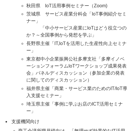
秋田県 IoT活用事例セミナー（Zoom)
茨城県 サービス産業分科会「IoT事例紹介セミ
ナー」
「中小サービス産業にIoTはどう役立つの
か？～全国事例から発想を学ぶ」
長野県主催「IT,IoTを活用した生産性向上セミナ
ー」
東京都中小企業振興公社多摩支社「多摩イノベ
ーションフォーラムIoTワークショップ成果発表
会」パネルディスカッション（参加企業の発表
に関してのディスカッション）
福井県主催「商業・サービス業のためのIT/IoT導
入支援セミナー」
埼玉県主催「事例に学ぶお店のICT活用セミナ
ー」
支援機関向け
商工会議所職員様向け 「無理せず効果的なIT活用