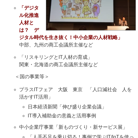
「デジタ
ル化推進
人材と
は？ デ
ジタル時代を生き抜く！中小企業の人材戦略」
中部、九州の商工会議所主催など
「リスキリングとIT人材の育成」
関東・北海道の商工会議所主催など
＜国の事業等＞
プラスITフェア 大阪 東京 「人口減社会 人を
活かすIT活用」
日本経済新聞「伸び盛り企業会議」
IT導入補助金の意義と活用事例
中小企業庁事業「新ものづくり・新サービス展」
「人手不足を乗り切る！事例で学ぶIT/IoTを使っ