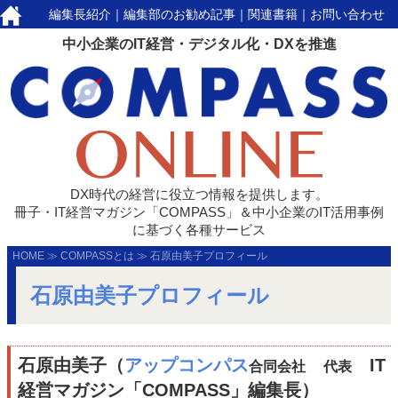
編集長紹介
｜
編集部のお勧め記事
｜
関連書籍
｜
お問い合わせ
中小企業のIT経営・デジタル化・DXを推進
DX時代の経営に役立つ情報を提供します。
冊子・IT経営マガジン「COMPASS」＆中小企業のIT活用事例
に基づく各種サービス
HOME
≫
COMPASSとは
≫
石原由美子プロフィール
石原由美子プロフィール
石原由美子（
アップコンパス
IT
合同会社
代表
経営マガジン「COMPASS」編集長）