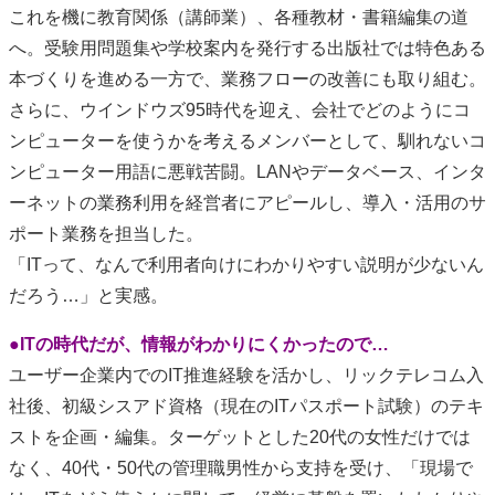
これを機に教育関係（講師業）、各種教材・書籍編集の道
へ。受験用問題集や学校案内を発行する出版社では特色ある
本づくりを進める一方で、業務フローの改善にも取り組む。
さらに、ウインドウズ95時代を迎え、会社でどのようにコ
ンピューターを使うかを考えるメンバーとして、馴れないコ
ンピューター用語に悪戦苦闘。LANやデータベース、インタ
ーネットの業務利用を経営者にアピールし、導入・活用のサ
ポート業務を担当した。
「ITって、なんで利用者向けにわかりやすい説明が少ないん
だろう…」と実感。
●
ITの時代だが、情報がわかりにくかったので…
ユーザー企業内でのIT推進経験を活かし、リックテレコム入
社後、初級シスアド資格（現在のITパスポート試験）のテキ
ストを企画・編集。ターゲットとした20代の女性だけでは
なく、40代・50代の管理職男性から支持を受け、「現場で