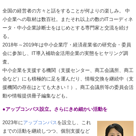
全国の経営者の方々と話をすることが何よりの楽しみ。 中
小企業への取材は数百社。またそれ以上の数のITコーディネ
ータ・中小企業診断士をはじめとする専門家と交流を続け
る。
2018年～2019年は中小企業庁・経済産業省の研究会・委員
会に参加し、IT導入補助金活用企業の実態をヒヤリング調
査。
中小企業を支援する機関（支援センター、商工会議所、商工
会など）にも積極的に足を運んだり、情報交換を継続中（支
援機関の存在はとても大きい！）。商工会議所等の委員会活
動や情報提供冊子編集なども。
●アップコンパス設立。さらにきめ細かい活動を
2023年に
アップコンパス
を設立し、これ
までの活
動を継
続しつつ、個別支援など