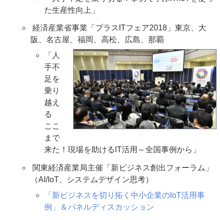
た生産性向上」
経済産業省事業「プラスITフェア2018」東京、大
阪、名古屋、福岡、高松、広島、那覇
「人
手不
足を
乗り
越え
る
ここ
まで
来た！現場を助けるIT活用～全国事例から」
関東経済産業局主催「新ビジネス創出フォーラム」
（AI/IoT、システムデザイン思考）
「新ビジネスを切り拓く中小企業のIoT活用事
例」＆パネルディスカッション