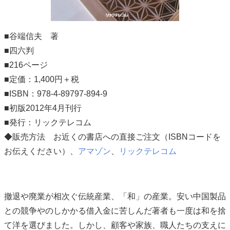
■谷端信夫 著
■四六判
■216ページ
■定価：1,400円＋税
■ISBN：978-4-89797-894-9
■初版2012年4月刊行
■発行：リックテレコム
◆販売方法 お近くの書店への直接ご注文（ISBNコードを
お伝えください）、
アマゾン
、
リックテレコム
撤退や廃業が相次ぐ伝統産業、「和」の産業。安い中国製品
との競争やのしかかる借入金に苦しんだ著者も一度は和を捨
て洋を選びました。しかし、顧客や家族、職人たちの支えに