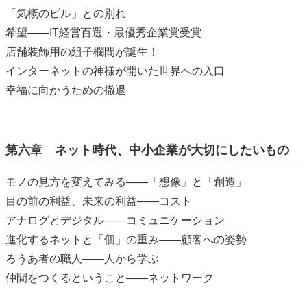
「気概のビル」との別れ
希望――IT経営百選・最優秀企業賞受賞
店舗装飾用の組子欄間が誕生！
インターネットの神様が開いた世界への入口
幸福に向かうための撤退
第六章 ネット時代、中小企業が大切にしたいもの
モノの見方を変えてみる――「想像」と「創造」
目の前の利益、未来の利益――コスト
アナログとデジタル――コミュニケーション
進化するネットと「個」の重み――顧客への姿勢
ろうあ者の職人――人から学ぶ
仲間をつくるということ――ネットワーク