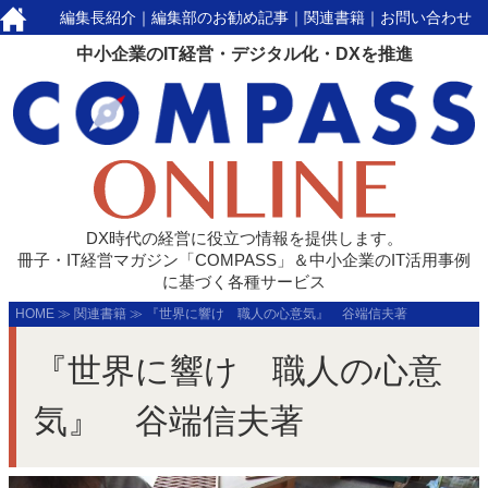
編集長紹介
｜
編集部のお勧め記事
｜
関連書籍
｜
お問い合わせ
中小企業のIT経営・デジタル化・DXを推進
DX時代の経営に役立つ情報を提供します。
冊子・IT経営マガジン「COMPASS」＆中小企業のIT活用事例
に基づく各種サービス
HOME
≫
関連書籍
≫
『世界に響け 職人の心意気』 谷端信夫著
『世界に響け 職人の心意
気』 谷端信夫著