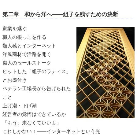
第二章 和から洋へ――組子を残すための決断
家業を継ぐ
職人の根っこを作る
類人猿とインターネット
洋風商材で活路を開く
職人のセールストーク
ヒットした「組子のラティス」
とお墨付き
ベテラン工場長から告げられた
こと
上げ潮・下げ潮
経営者の覚悟はできているか
「もう、来なくていいよ」
これしかない！――インターネットという光