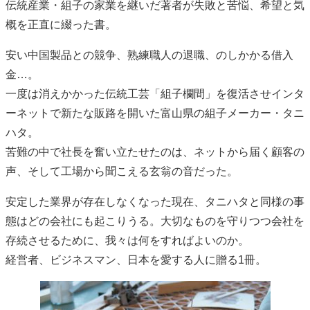
伝統産業・組子の家業を継いだ著者が失敗と苦悩、希望と気
概を正直に綴った書。
安い中国製品との競争、熟練職人の退職、のしかかる借入
金…。
一度は消えかかった伝統工芸「組子欄間」を復活させインタ
ーネットで新たな販路を開いた富山県の組子メーカー・タニ
ハタ。
苦難の中で社長を奮い立たせたのは、ネットから届く顧客の
声、そして工場から聞こえる玄翁の音だった。
安定した業界が存在しなくなった現在、タニハタと同様の事
態はどの会社にも起こりうる。大切なものを守りつつ会社を
存続させるために、我々は何をすればよいのか。
経営者、ビジネスマン、日本を愛する人に贈る1冊。