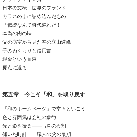
日本の文様、世界のブランド
ガラスの器に詰め込んだもの
「伝統なんて時代遅れだ！」
本当の肉の味
父の病室から見た春の立山連峰
手のぬくもりと借用書
現金という血液
原点に返る
第五章 今こそ「和」を取り戻す
「和のホームページ」で堂々といこう
色と雰囲気は会社の象徴
光と影を撮る――写真の役割
傾いた時計――職人の父の最期