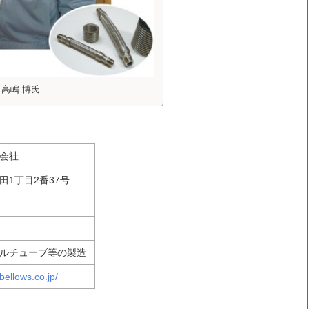
高嶋 博氏
会社
1丁目2番37号
ルチューブ等の製造
bellows.co.jp/