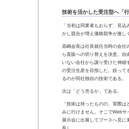
技術を活かした受注型へ「
「当初は同業者もおらず、見込
かし競合が増え価格競争が激し
高嶋会長は社長就任当時の会社
ら直販への切り替えを決意。自
いない会社から譲り受けた伸縮
の受注生産を目指した。絞って
るのが同社独自の技術である。
次は「どう売るか」である。
「技術は持ったものの、実際は
みに行けません。そこでWeb
展示会に出展してブースへ見に
長）