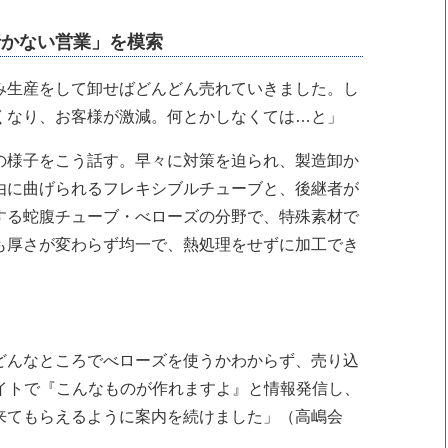
行かない営業」を模索
み生産をして卸せばどんどん売れていきました。し
くなり、お客様が激減。何とかしなくては…と」
の様子をこう話す。早々に対策を迫られ、製造卸か
由に曲げられるフレキシブルチューブと、後継者が
する蛇腹チューブ・べローズの分野で、特殊素材で
も厚さが変わらず均一で、熱処理をせずに加工でき
どんなところでべローズを使うかわからず、売り込
サイトで『こんなものが作れますよ』と情報発信し、
来てもらえるように案内を続けました」（高嶋会