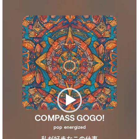
動
画
プ
レ
ー
ヤ
ー