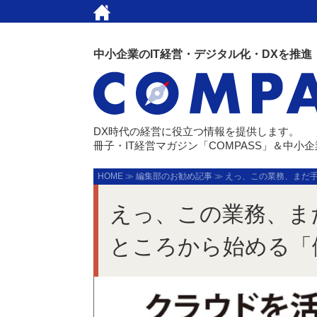
中小企業のIT経営・デジタル化・DXを推進
DX時代の経営に役立つ情報を提供します。
冊子・IT経営マガジン「COMPASS」＆中小
HOME
≫
編集部のお勧め記事
≫
えっ、この業務、まだ手
えっ、この業務、ま
ところから始める「