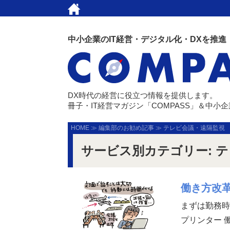
中小企業のIT経営・デジタル化・DXを推進
DX時代の経営に役立つ情報を提供します。
冊子・IT経営マガジン「COMPASS」＆中小
HOME
≫
編集部のお勧め記事
≫
テレビ会議・遠隔監視
サービス別カテゴリー:
テ
働き方改革
まずは勤務時
プリンター 