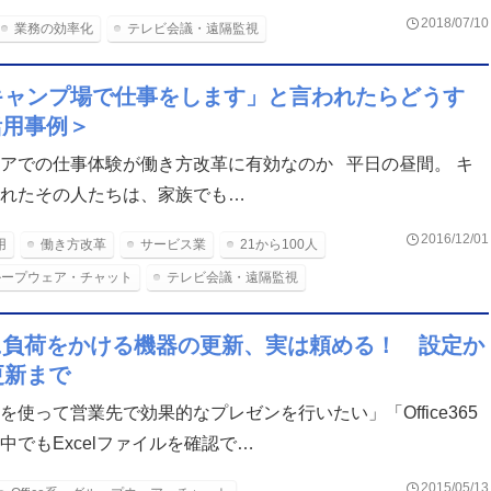
2018/07/10
業務の効率化
テレビ会議・遠隔監視
キャンプ場で仕事をします」と言われたらどうす
活用事例＞
アでの仕事体験が働き方改革に有効なのか 平日の昼間。 キ
れたその人たちは、家族でも…
2016/12/01
用
働き方改革
サービス業
21から100人
・グループウェア・チャット
テレビ会議・遠隔監視
者に負荷をかける機器の更新、実は頼める！ 設定か
更新まで
を使って営業先で効果的なプレゼンを行いたい」「Office365
中でもExcelファイルを確認で…
2015/05/13