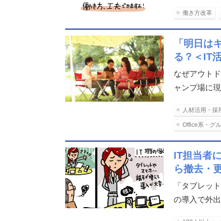
働き方改革
「明日は
る？＜IT
なぜアウトド
ャンプ場に現
人材活用・採
Office系
IT担当
ら撤去・
「タブレット
の導入で外出