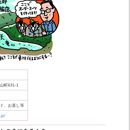
町631-1
ド、お直し等
.jp/