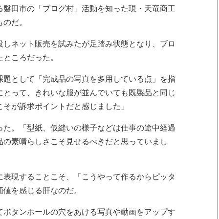
る磐田市の「ブログ村」活動を知った現・天竜商工
ものだ。
設しネット販売を試みたが足踏み状態となり、ブロ
たところだった。
課題として「完成品の写真を多用している点」を指
にとって、きれいな服が並んでいても既製品と同じ
こそが訴求ポイントだと感じました」
った。「型紙、仮縫いの様子などは仕事の途中経過
品の素晴らしさこそ見せるべきだと思っていまし
に表現することこそ、「こうやって作るからピッタ
価値を感じる肝なのだ。
てボタンホールの穴をあける写真や動画をアップす