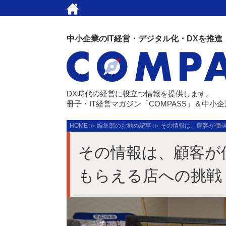
中小企業のIT経営・デジタル化・DXを推進
DX時代の経営に役立つ情報を提供します。
冊子・IT経営マガジン「COMPASS」＆中小
HOME
≫
編集部のお勧め記事
≫
その情報は、顧客が価値
その情報は、顧客が
もらえる店への挑戦