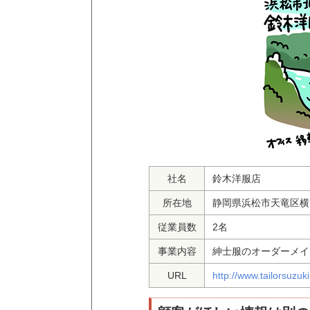
社名
鈴木洋服店
所在地
静岡県浜松市天竜区横山
従業員数
2名
事業内容
紳士服のオーダーメイ
URL
http://www.tailorsuzuki