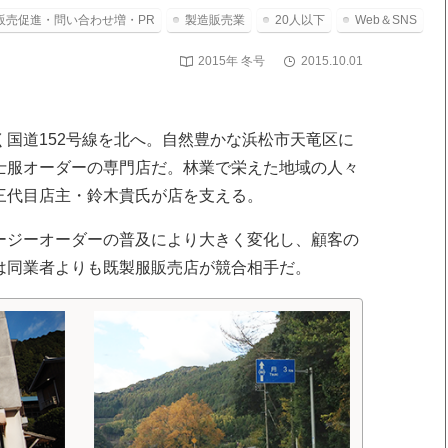
販売促進・問い合わせ増・PR
製造販売業
20人以下
Web＆SNS
2015年 冬号
2015.10.01
国道152号線を北へ。自然豊かな浜松市天竜区に
士服オーダーの専門店だ。林業で栄えた地域の人々
三代目店主・鈴木貴氏が店を支える。
ージーオーダーの普及により大きく変化し、顧客の
は同業者よりも既製服販売店が競合相手だ。