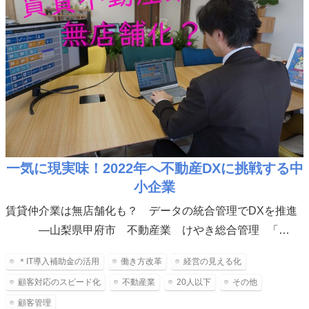
一気に現実味！2022年へ不動産DXに挑戦する中
小企業
賃貸仲介業は無店舗化も？ データの統合管理でDXを推進
―山梨県甲府市 不動産業 けやき総合管理 「…
＊IT導入補助金の活用
働き方改革
経営の見える化
顧客対応のスピード化
不動産業
20人以下
その他
顧客管理