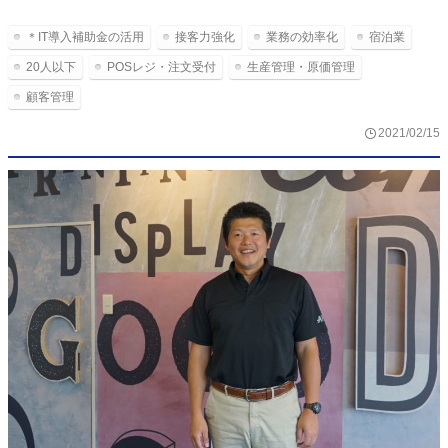
＊IT導入補助金の活用
接客力強化
業務の効率化
宿泊業
20人以下
POSレジ・注文受付
生産管理・原価管理
顧客管理
2021/02/15