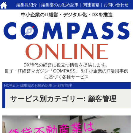
編集長紹介
｜
編集部のお勧め記事
｜
関連書籍
｜
お問い合わせ
中小企業のIT経営・デジタル化・DXを推進
DX時代の経営に役立つ情報を提供します。
冊子・IT経営マガジン「COMPASS」＆中小企業のIT活用事例
に基づく各種サービス
HOME
≫
編集部のお勧め記事
≫
顧客管理
サービス別カテゴリー:
顧客管理