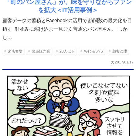
「町のパン屋さん」が、味を守りながらファン
を拡大＜IT活用事例＞
顧客データの蓄積とFacebookの活用で 訪問数の最大化を目
指す 町並みに溶け込む一見ごく普通のパン屋さん。 しか
し…
来店客増
製造販売業
20人以下
Web＆SNS
顧客管理
2017/01/17