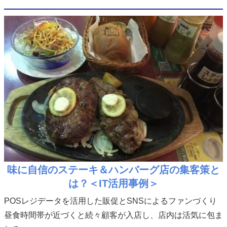
味に自信のステーキ＆ハンバーグ店の集客策と
は？＜IT活用事例＞
POSレジデータを活用した販促とSNSによるファンづくり
昼食時間帯が近づくと続々顧客が入店し、店内は活気に包ま