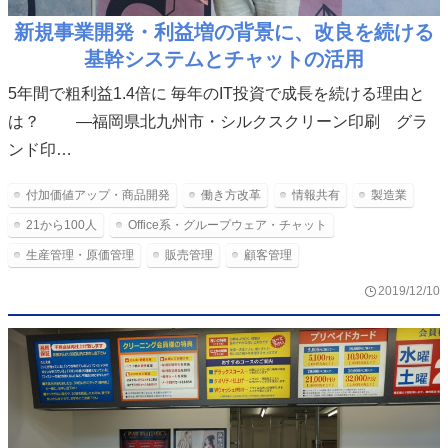
新規事業開発・利益増の背景に、改良を続ける
基幹システムとチャットの活用
5年間で粗利益1.4倍に 毎年のIT投資で成長を続ける理由と
は？ ―福岡県北九州市・シルクスクリーン印刷 グラ
ンド印…
付加価値アップ・商品開発
働き方改革
情報共有
製造業
21から100人
Office系・グループウェア・チャット
生産管理・原価管理
販売管理
顧客管理
2019/12/10