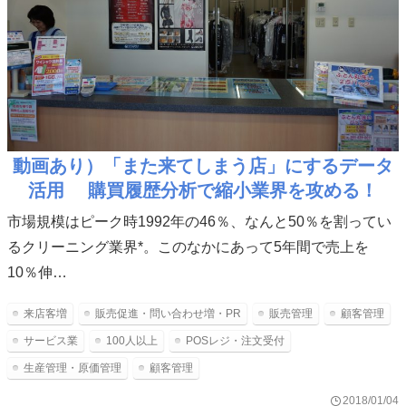
動画あり）「また来てしまう店」にするデータ
活用 購買履歴分析で縮小業界を攻める！
市場規模はピーク時1992年の46％、なんと50％を割ってい
るクリーニング業界*。このなかにあって5年間で売上を
10％伸…
来店客増
販売促進・問い合わせ増・PR
販売管理
顧客管理
サービス業
100人以上
POSレジ・注文受付
生産管理・原価管理
顧客管理
2018/01/04