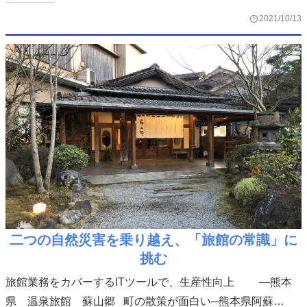
2021/10/13
二つの自然災害を乗り越え、「旅館の常識」に
挑む
旅館業務をカバーするITツールで、生産性向上 ―熊本
県 温泉旅館 蘇山郷 町の散策が面白い─熊本県阿蘇…