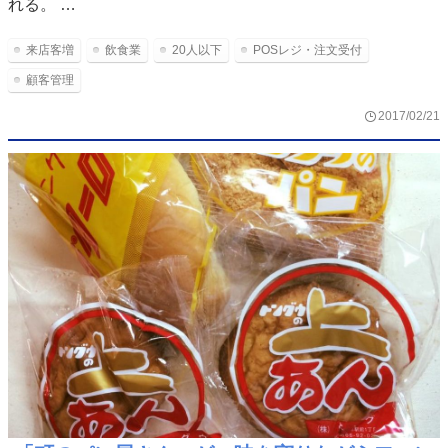
れる。 …
来店客増
飲食業
20人以下
POSレジ・注文受付
顧客管理
2017/02/21