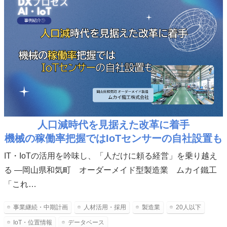
人口減時代を見据えた改革に着手
機械の稼働率把握ではIoTセンサーの自社設置も
IT・IoTの活用を吟味し、「人だけに頼る経営」を乗り越え
る ―岡山県和気町 オーダーメイド型製造業 ムカイ鐵工
「これ…
事業継続・中期計画
人材活用・採用
製造業
20人以下
IoT・位置情報
データベース