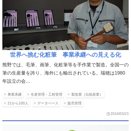
世界へ挑む化粧筆 事業承継への見える化
熊野では、毛筆、画筆、化粧筆等を手作業で製造。全国一の
筆の生産量を誇り、海外にも輸出されている。瑞穂は1980
年設立の会…
事業承継
生産管理・工程管理
製造業（伝統産業）
21から100人
データベース
販売管理
2016/03/23