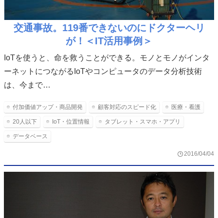
交通事故。119番できないのにドクターヘリ
が！＜IT活用事例＞
IoTを使うと、命を救うことができる。モノとモノがインタ
ーネットにつながるIoTやコンピュータのデータ分析技術
は、今まで…
付加価値アップ・商品開発
顧客対応のスピード化
医療・看護
20人以下
IoT・位置情報
タブレット・スマホ・アプリ
データベース
2016/04/04